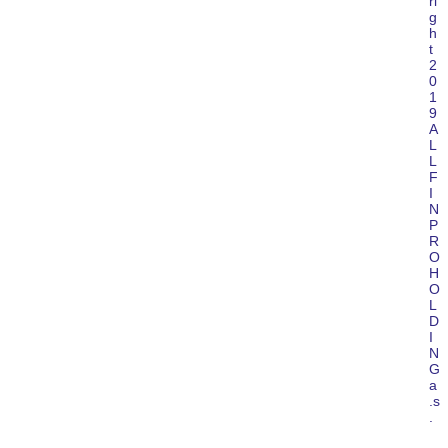
ri
g
h
t
2
0
1
9
A
L
L
F
I
N
P
R
O
H
O
L
D
I
N
G
a
.s
.