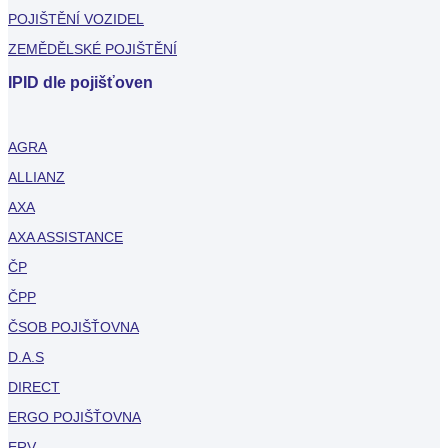
POJIŠTĚNÍ VOZIDEL
ZEMĚDĚLSKÉ POJIŠTĚNÍ
IPID dle pojišťoven
AGRA
ALLIANZ
AXA
AXA ASSISTANCE
ČP
ČPP
ČSOB POJIŠŤOVNA
D.A.S
DIRECT
ERGO POJIŠŤOVNA
ERV