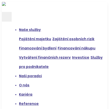
Naše služby
Pojištění majetku
Zajištění osobních rizik
Financování bydlení
Financování nákupu
Vytváření finančních rezerv
Investice
Služby
pro podnikatele
Naši poradci
O nás
Kariéra
Reference