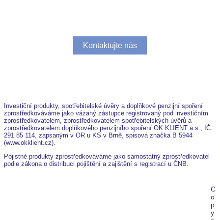
Spolupracujte s námi.
Kontaktujte nás
Investiční produkty, spotřebitelské úvěry a doplňkové penzijní spoření
zprostředkováváme jako vázaný zástupce registrovaný pod investičním
zprostředkovatelem, zprostředkovatelem spotřebitelských úvěrů a
zprostředkovatelem doplňkového penzijního spoření OK KLIENT a.s., IČ
291 85 114, zapsaným v OR u KS v Brně, spisová značka B 5944
(www.okklient.cz).
Pojistné produkty zprostředkováváme jako samostatný zprostředkovatel
podle zákona o distribuci pojištění a zajištění s registrací u ČNB.
C
o
p
y